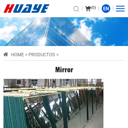
(
0
)
EN
HOME
>
PRODUCTOS
>
Mirror