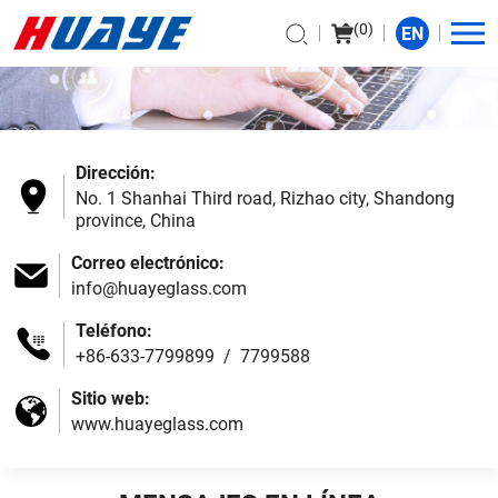
(
0
)
EN
Dirección:
No. 1 Shanhai Third road, Rizhao city, Shandong
province, China
Correo electrónico:
info@huayeglass.com
Teléfono:
+86-633-7799899
/
7799588
Sitio web:
www.huayeglass.com