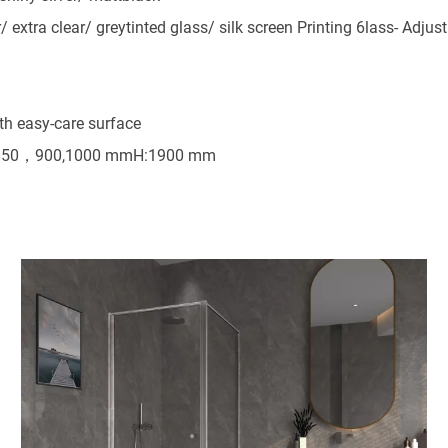
/ extra clear/ greytinted glass/ silk screen Printing 6lass- Adjust
ith easy-care surface
:850，900,1000 mmH:1900 mm