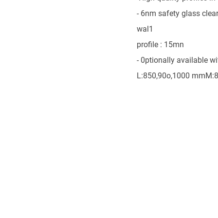
- 6nm safety glass clear
wal1
profile : 15mn
- 0ptionally available w
L:850,90o,1000 mmM