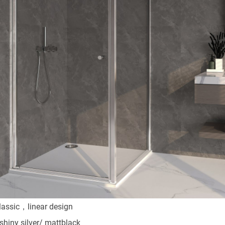
lassic，linear design
n shiny silver/ mattblack